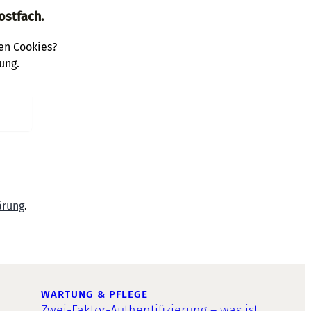
ostfach.
den Cookies?
ung.
ärung
.
WARTUNG & PFLEGE
Zwei-Faktor-Authentifizierung – was ist