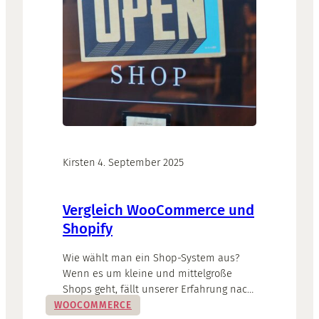
Kirsten
·
4. September 2025
Vergleich WooCommerce und
Shopify
Wie wählt man ein Shop-System aus?
Wenn es um kleine und mittelgroße
Shops geht, fällt unserer Erfahrung nach
die Wahl meistens auf eine von zwei
WOOCOMMERCE