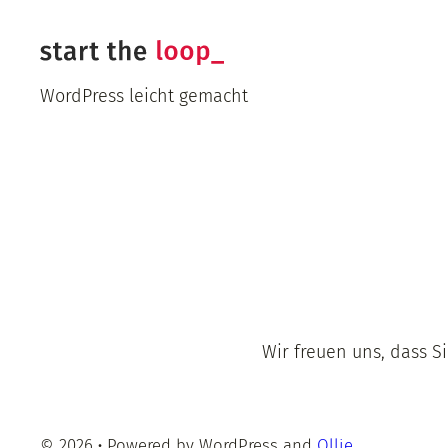
Zum
Inhalt
springen
WordPress leicht gemacht
Wir freuen uns, dass S
© 2026
·
Powered by WordPress and
Ollie