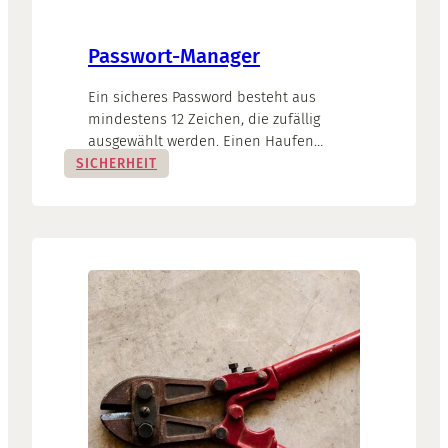
Passwort-Manager
Ein sicheres Password besteht aus
mindestens 12 Zeichen, die zufällig
ausgewählt werden. Einen Haufen
zufälliger Zeichen kann sich aber kein
SICHERHEIT
Mensch merken. Auch mit dem Notieren
auf Zetteln und Post-Its kommt man
schnell an Grenzen.