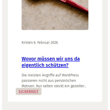
Kirsten
·
6. Februar 2026
Wovor müssen wir uns da
eigentlich schützen?
Die meisten Angriffe auf WordPress
passieren nicht aus persönlichen
Motiven. Nur selten steckt ein gezielter
Angriff dahinter wie z. B. bei politischen
SICHERHEIT
Seiten. Meistens geht es den Angreifern
um andere Dinge. Auch dort, wo
eigentlich „nichts zu holen“ ist.