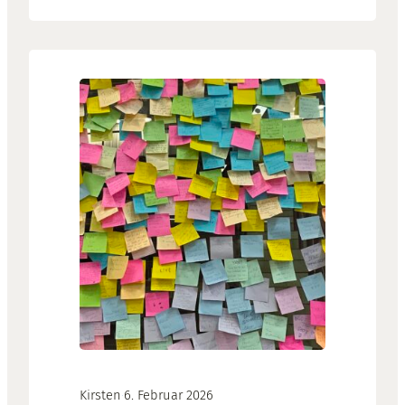
einige einfache, aber sehr wirkungsvolle
Maßnahmen, mit denen Sie Ihre Website
schützen können. Was man selbst tun
kann 1. Updates, Updates, Updates Ganz
oben auf der Liste steht, alle Plugins,
Themes und…
Kirsten
·
6. Februar 2026