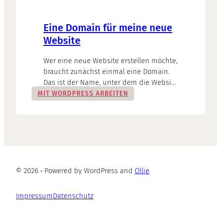
Eine Domain für meine neue
Website
Wer eine neue Website erstellen möchte,
braucht zunächst einmal eine Domain.
Das ist der Name, unter dem die Website
im Internet zu finden ist. Wie
MIT WORDPRESS ARBEITEN
funktioniert das und was muss ich
beachten?
© 2026
·
Powered by WordPress and
Ollie
Impressum
Datenschutz