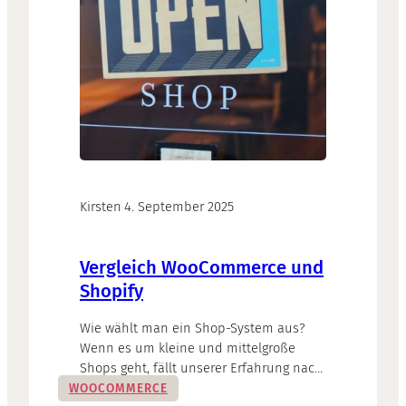
Kirsten
·
4. September 2025
Vergleich WooCommerce und
Shopify
Wie wählt man ein Shop-System aus?
Wenn es um kleine und mittelgroße
Shops geht, fällt unserer Erfahrung nach
die Wahl meistens auf eine von zwei
WOOCOMMERCE